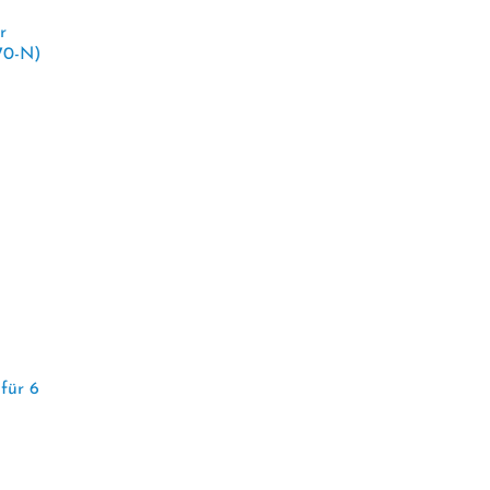
r
70-N)
für 6