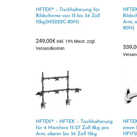
HFTEK® – Tischhalterung für
HFTEK®
Bildschirme von 15 bis 34 Zoll
Bildsc
15kg(MS222C-80N)
Arm, o
80N)
249,00
€
inkl. 19% Mwst. zzgl.
339,0
Versandkosten
Versan
HFTEK® – HFTEK – Tischhalterung
HFTEK
für 4 Monitore 15-27 Zoll 8kg pro
einen 
Arm, oberer bis 34 Zoll 15kg
HF17S