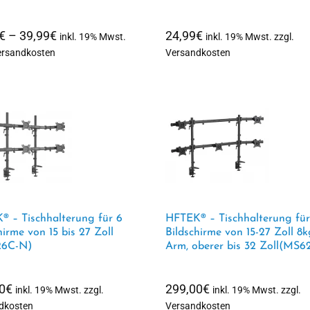
Preisspanne:
€
–
39,99
€
24,99
€
inkl. 19% Mwst.
inkl. 19% Mwst. zzgl.
39,00€
Versandkosten
Versandkosten
bis
39,99€
® – Tischhalterung für 6
HFTEK® – Tischhalterung für
hirme von 15 bis 27 Zoll
Bildschirme von 15-27 Zoll 8k
6C-N)
Arm, oberer bis 32 Zoll(MS6
0
€
299,00
€
inkl. 19% Mwst. zzgl.
inkl. 19% Mwst. zzgl.
dkosten
Versandkosten