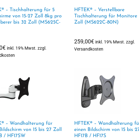
 – Tischhalterung für 5
HFTEK® – Verstellbare
hirme von 15-27 Zoll 8kg pro
Tischhalterung für Monitore 
berer bis 32 Zoll (MS625C-
Zoll (MS622C-80N)
259,00
€
inkl. 19% Mwst. zzgl.
0
€
inkl. 19% Mwst. zzgl.
Versandkosten
dkosten
® – Wandhalterung für
HFTEK® – Wandhalterung fü
Bildschirm von 15 bis 27 Zoll
einen Bildschirm von 15 bis 2
B / HF17SW
HF17B / HF17S