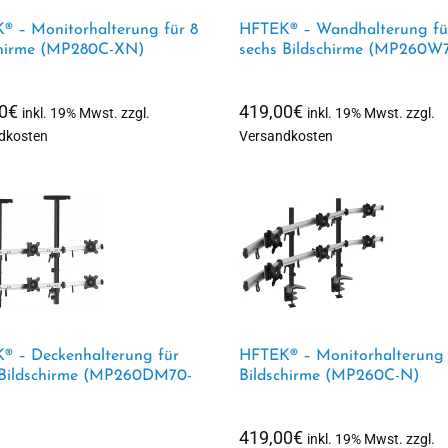
® – Monitorhalterung für 8
HFTEK® – Wandhalterung fü
chirme (MP280C-XN)
sechs Bildschirme (MP260W
0
€
419,00
€
inkl. 19% Mwst. zzgl.
inkl. 19% Mwst. zzgl.
dkosten
Versandkosten
® – Deckenhalterung für
HFTEK® – Monitorhalterung 
 Bildschirme (MP260DM70-
Bildschirme (MP260C-N)
419,00
€
inkl. 19% Mwst. zzgl.