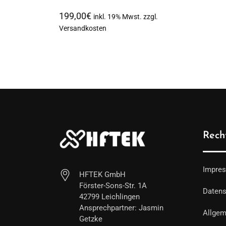
199,00
€
inkl. 19% Mwst. zzgl.
Versandkosten
Recht
Impre
HFTEK GmbH
Förster-Sons-Str. 1A
Datens
42799 Leichlingen
Ansprechpartner: Jasmin
Allgem
Getzke