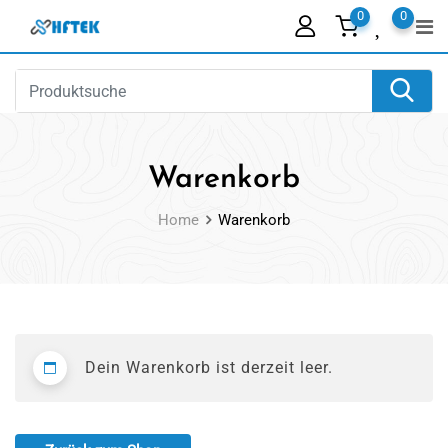
Skip
0
0
to
content
Warenkorb
Home
Warenkorb
Dein Warenkorb ist derzeit leer.