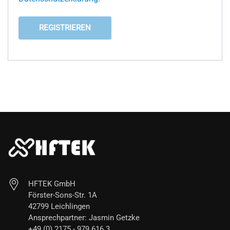
REGISTRIEREN
HFTEK GmbH
Förster-Sons-Str. 1A
42799 Leichlingen
Ansprechpartner: Jasmin Getzke
+49 (0) 2175 - 979 616 3