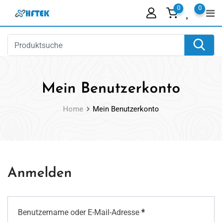
Skip
0
0
to
content
Mein Benutzerkonto
Home
Mein Benutzerkonto
Anmelden
Erforderlich
Benutzername oder E-Mail-Adresse
*