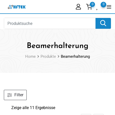
Skip
0
0
to
content
Beamerhalterung
Home
Produkte
Beamerhalterung
Filter
Zeige alle 11 Ergebnisse