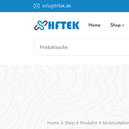
Skip
info@hftek.de
to
content
Home
Shop
Home
Shop
Produkte
Monitorhalte