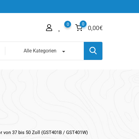
0
0
0,00
€
Alle Kategorien
r von 37 bis 50 Zoll (GST401B / GST401W)