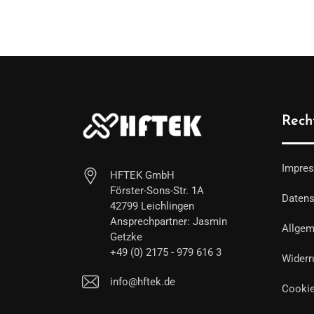
Recht
Impre
HFTEK GmbH
Förster-Sons-Str. 1A
Datens
42799 Leichlingen
Ansprechpartner: Jasmin
Allgem
Getzke
+49 (0) 2175 - 979 616 3
Widerr
info@hftek.de
Cookie