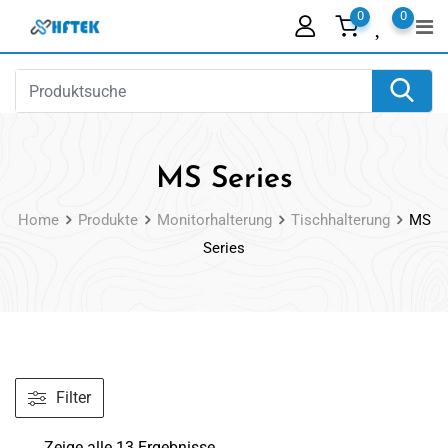
Skip
0
0
to
content
MS Series
Home
Produkte
Monitorhalterung
Tischhalterung
MS
Series
Filter
Zeige alle 13 Ergebnisse