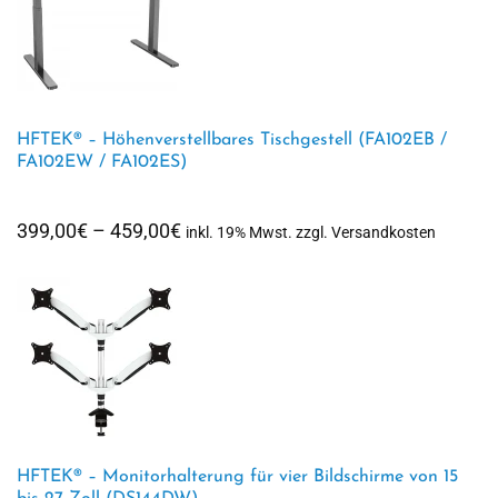
HFTEK® – Höhenverstellbares Tischgestell (FA102EB /
FA102EW / FA102ES)
Preisspanne:
399,00
€
–
459,00
€
inkl. 19% Mwst. zzgl. Versandkosten
399,00€
bis
459,00€
HFTEK® – Monitorhalterung für vier Bildschirme von 15