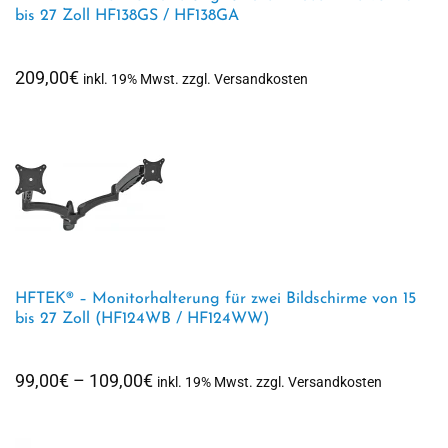
bis 27 Zoll HF138GS / HF138GA
209,00
€
inkl. 19% Mwst. zzgl. Versandkosten
HFTEK® – Monitorhalterung für zwei Bildschirme von 15
bis 27 Zoll (HF124WB / HF124WW)
Preisspanne:
99,00
€
–
109,00
€
inkl. 19% Mwst. zzgl. Versandkosten
99,00€
bis