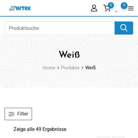
Skip
0
0
to
content
Weiß
Home
Produkte
Weiß
Filter
Zeige alle 49 Ergebnisse