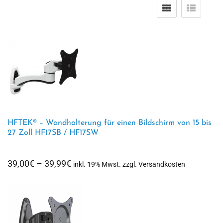
HFTEK® – Wandhalterung für einen Bildschirm von 15 bis
27 Zoll HF17SB / HF17SW
Preisspanne:
39,00
€
–
39,99
€
inkl. 19% Mwst. zzgl. Versandkosten
39,00€
bis
39,99€