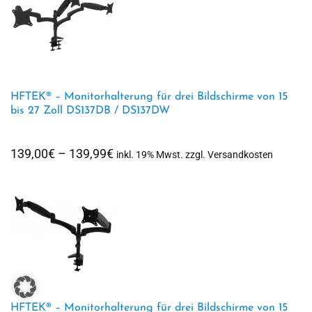
HFTEK® – Monitorhalterung für drei Bildschirme von 15
bis 27 Zoll DS137DB / DS137DW
Preisspanne:
139,00
€
–
139,99
€
inkl. 19% Mwst. zzgl. Versandkosten
139,00€
bis
139,99€
HFTEK® – Monitorhalterung für drei Bildschirme von 15