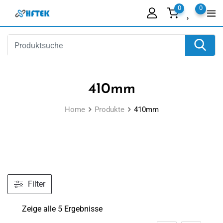
Skip
0
0
to
content
410mm
Home
Produkte
410mm
Filter
Zeige alle 5 Ergebnisse