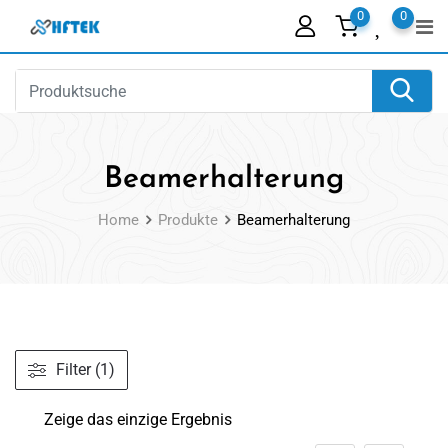
Skip
0
0
to
content
Beamerhalterung
Home
Produkte
Beamerhalterung
Filter (1)
Zeige das einzige Ergebnis