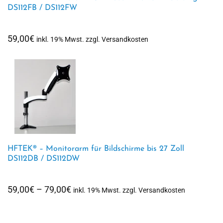
DS112FB / DS112FW
59,00
€
inkl. 19% Mwst. zzgl. Versandkosten
HFTEK® – Monitorarm für Bildschirme bis 27 Zoll
DS112DB / DS112DW
Preisspanne:
59,00
€
–
79,00
€
inkl. 19% Mwst. zzgl. Versandkosten
59,00€
bis