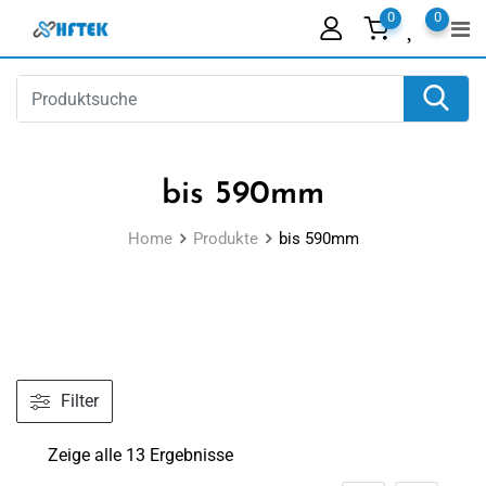
Skip
0
0
to
content
bis 590mm
Home
Produkte
bis 590mm
Filter
Zeige alle 13 Ergebnisse