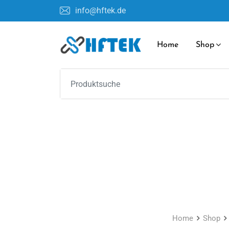
Skip
info@hftek.de
to
content
Home
Shop
Home
Shop