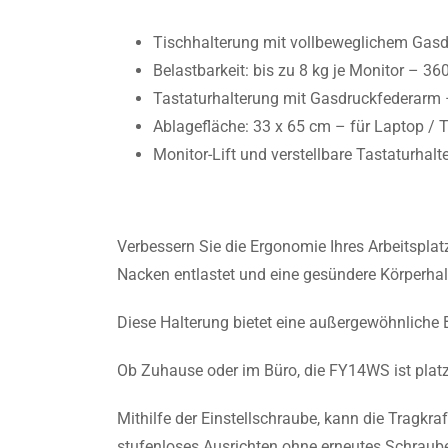
Tischhalterung mit vollbeweglichem Gasdr
Belastbarkeit: bis zu 8 kg je Monitor – 3
Tastaturhalterung mit Gasdruckfederarm – 
Ablagefläche: 33 x 65 cm – für Laptop / 
Monitor-Lift und verstellbare Tastaturhal
Verbessern Sie die Ergonomie Ihres Arbeitsplatz
Nacken entlastet und eine gesündere Körperhal
Diese Halterung bietet eine außergewöhnliche B
Ob Zuhause oder im Büro, die FY14WS ist pla
Mithilfe der Einstellschraube, kann die Tragkra
stufenloses Ausrichten ohne erneutes Schraube