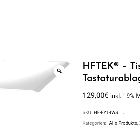
HFTEK® – Tis
Tastaturabl
129,00
€
inkl. 19% 
SKU:
HF-FY14WS
Kategorien:
Alle Produkte
,