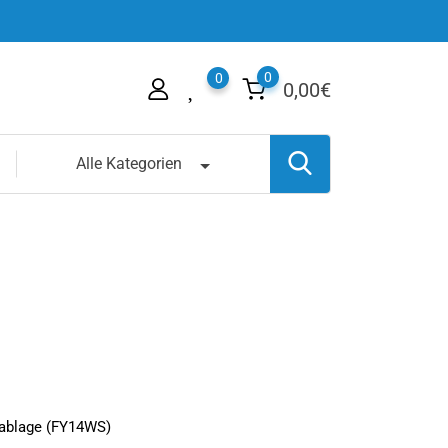
0
0
0,00
€
Alle Kategorien
rablage (FY14WS)