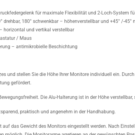
uckfedergelenk für maximale Flexibilität und 2-Loch-System für
60° drehbar, 180° schwenkbar – höhenverstellbar und +45° /-45° 
horizontal und vertikal verstellbar
Tastatur / Maus
terung – antimikrobielle Beschichtung
es und stellen Sie die Höhe Ihrer Monitore individuell ein. Durc
tung gefördert.
ewegungsfreiheit. Die Alu-Halterung ist in der Höhe verstellbar
tzsparend, praktisch und angenehm in der Handhabung.
ft auf das Gewicht des Monitors eingestellt werden. Nach Einstel
n möglich. Die Monitorarme arretieren an der gewünschten Posi