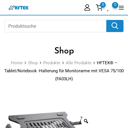
Skip
0
0
to
content
Shop
Home
Shop
Produkte
Alle Produkte
HFTEK® –
Tablet/Notebook -Halterung für Monitorarme mit VESA 75/100
(FA03LH)